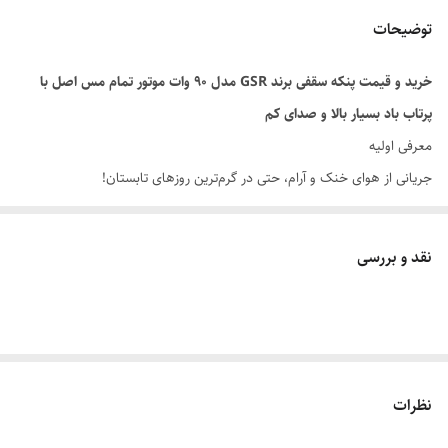
توضیحات
خرید و قیمت پنکه سقفی برند GSR مدل ۹۰ وات موتور تمام مس اصل با
پرتاب باد بسیار بالا و صدای کم
معرفی اولیه
جریانی از هوای خنک و آرام، حتی در گرم‌ترین روزهای تابستان!
موتور قدرتمند ۹۰ وات با سیم‌پیچ تمام مس:
تضمین طول عمر بی‌نظیر،
کارایی انرژی بالا و عدم داغ کردن موتور در استفاده‌های طولانی‌مدت.
نقد و بررسی
تکنولوژی گردش هوای ۳۶۰ درجه:
توزیع یکنواخت جریان باد در تمام نقاط
اتاق، بدون ایجاد تلاطم‌های ناخوشایند.
طراحی مدرن و بی‌صدا:
ترکیب قدرت بالای ۹۰ وات با مهندسی دقیق برای
حذف صدای مزاحم، مناسب برای اتاق خواب و پذیرایی.
معرفی کوتاه محصول
نظرات
اگر به دنبال راهکاری قدرتمند و ماندگار برای مقابله با گرمای تابستان هستید،