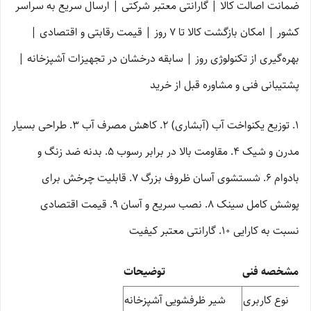
ضمانت اصالت کالا | گارانتی معتبر شرکتی | ارسال سریع به سراسر
کشور | امکان بازگشت کالا تا 7 روز | قیمت رقابتی و اقتصادی |
بهره‌گیری از تکنولوژی روز | سابقه درخشان در تجهیزات آشپزخانه |
پشتیبانی فنی و مشاوره قبل از خرید
۱. توزیع یکنواخت آب (آبشاری) ۲. کاهش مصرف آب ۳. طراحی بسیار
مدرن و شیک ۴. مقاومت بالا در برابر رسوب ۵. بدنه ضد زنگ و
بادوام ۶. شستشوی آسان ظروف بزرگ ۷. قابلیت چرخش برای
پوشش کامل سینک ۸. نصب سریع و آسان ۹. قیمت اقتصادی
نسبت به کارایی ۱۰. گارانتی معتبر کیفیت
مشخصه فنی
توضیحات
نوع کاربری
شیر ظرفشویی آشپزخانه