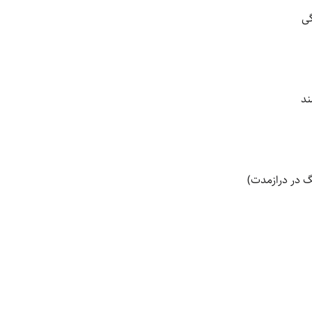
گی
ند
نگ در درازمدت)