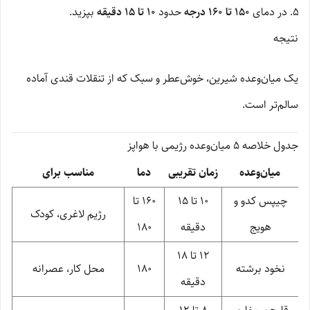
در دمای
۱۵۰ تا ۱۶۰ درجه
حدود
۱۰ تا ۱۵ دقیقه
بپزید.
نتیجه
یک میان‌وعده شیرین، خوش‌عطر و سبک که از تنقلات قندی آماده
سالم‌تر است.
جدول خلاصه ۵ میان‌وعده رژیمی با هواپز
میان‌وعده
زمان تقریبی
دما
مناسب برای
چیپس کدو و
10 تا 15
160 تا
رژیم لاغری، کودک
هویج
دقیقه
180
12 تا 18
نخود برشته
180
محل کار، عصرانه
دقیقه