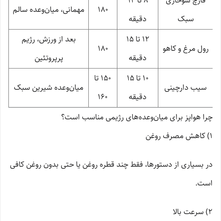
قارچ سوخاری
8 تا 12
180
مهمانی، میان‌وعده سالم
سبک
دقیقه
12 تا 15
بعد از ورزش، رژیم
رول مرغ و کاهو
180
دقیقه
پرپروتئین
10 تا 15
150 تا
سیب دارچینی
میان‌وعده شیرین سبک
دقیقه
160
چرا هواپز برای میان‌وعده‌های رژیمی مناسب است؟
1) کاهش مصرف روغن
در بسیاری از دستورها، فقط چند قطره روغن یا حتی بدون روغن کافی
است.
2) سرعت بالا