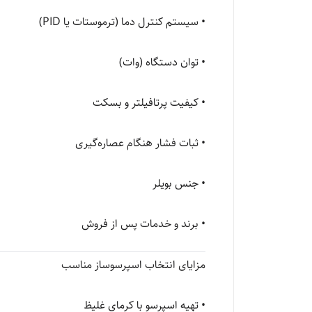
• سیستم کنترل دما (ترموستات یا PID)
• توان دستگاه (وات)
• کیفیت پرتافیلتر و بسکت
• ثبات فشار هنگام عصاره‌گیری
• جنس بویلر
• برند و خدمات پس از فروش
مزایای انتخاب اسپرسوساز مناسب
• تهیه اسپرسو با کرمای غلیظ