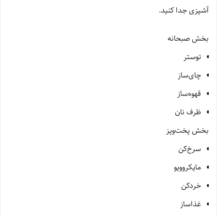
آشپزی جدا کنید.
بخش صبحانه
توستر
چای‌ساز
قهوه‌ساز
ظرف نان
بخش پخت‌وپز
سرخ‌کن
مایکروویو
خردکن
غذاساز