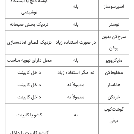
گوشه دنج یا ایستگاه
اسپرسوساز
بله
نوشیدنی
توستر
بله
نزدیک بخش صبحانه
سرخ‌کن بدون
در صورت استفاده زیاد
نزدیک فضای آماده‌سازی
روغن
مایکروویو
بله
محل دارای تهویه مناسب
مخلوط‌کن
نه، مگر استفاده زیاد
داخل کابینت
غذاساز
معمولاً نه
داخل کابینت
خردکن
معمولاً نه
داخل کابینت
گوشت‌کوب
نه
کشو یا کابینت
برقی
گوشه کابینت یا داخل