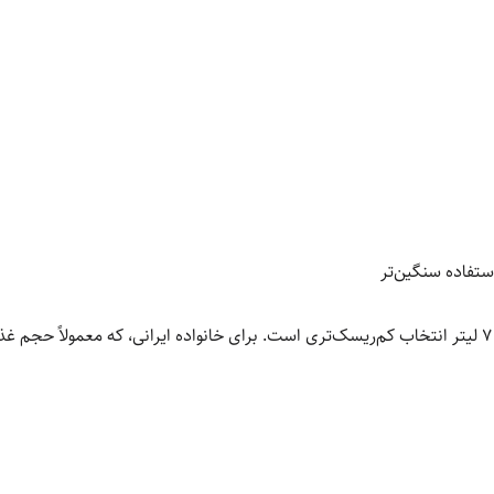
اگر خانواده 3 یا 4 نفره دارید، معمولاً ظرفیت 5 تا 7 لیتر انتخاب کم‌ریسک‌تری است. برای خانواده ایرانی