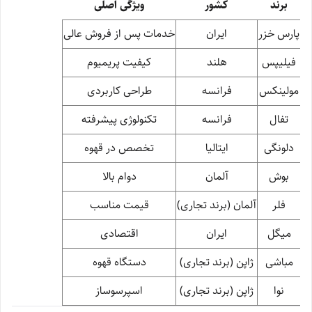
برند
کشور
ویژگی اصلی
پارس خزر
ایران
خدمات پس از فروش عالی
فیلیپس
هلند
کیفیت پریمیوم
مولینکس
فرانسه
طراحی کاربردی
تفال
فرانسه
تکنولوژی پیشرفته
دلونگی
ایتالیا
تخصص در قهوه
بوش
آلمان
دوام بالا
فلر
آلمان (برند تجاری)
قیمت مناسب
میگل
ایران
اقتصادی
مباشی
ژاپن (برند تجاری)
دستگاه قهوه
نوا
ژاپن (برند تجاری)
اسپرسوساز