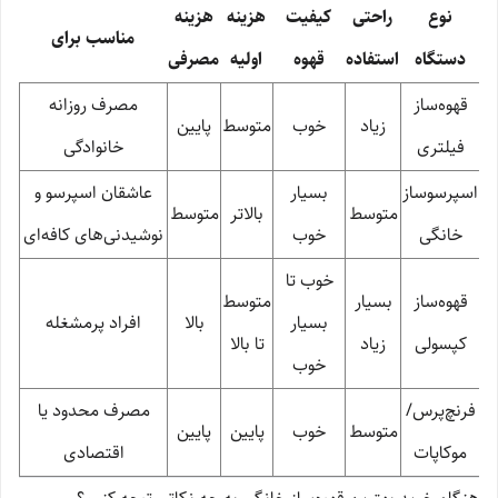
نوع
راحتی
کیفیت
هزینه
هزینه
مناسب برای
دستگاه
استفاده
قهوه
اولیه
مصرفی
قهوه‌ساز
مصرف روزانه
زیاد
خوب
متوسط
پایین
فیلتری
خانوادگی
اسپرسوساز
بسیار
عاشقان اسپرسو و
متوسط
بالاتر
متوسط
خانگی
خوب
نوشیدنی‌های کافه‌ای
خوب تا
قهوه‌ساز
بسیار
متوسط
بسیار
بالا
افراد پرمشغله
کپسولی
زیاد
تا بالا
خوب
فرنچ‌پرس/
مصرف محدود یا
متوسط
خوب
پایین
پایین
موکاپات
اقتصادی