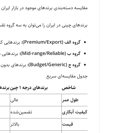
مقایسه دسته‌بندی برندهای موجود در بازار ایران
برندهای چینی در ایران را می‌توان به سه گروه تق
گروه الف (Premium/Export):
برندهایی که 
گروه ب (Mid-range/Reliable):
برندهایی مانند «هوادیائو» (Huadiao) یا «ها
گروه ج (Budget/Generic):
برندهای بدون نا
جدول مقایسه‌ای سریع
شاخص
برندهای درجه ۱ چین
برندها
طول عمر
عالی
کیفیت آبکاری
تضمین‌شده
قیمت
بالاتر