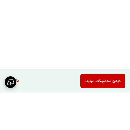
لوکس‌تر نشان می‌دهد.
کاربری چندمنظوره
پنل دوش معمولاً تجربه‌ای فراتر از یک سردوش ساده ارائه می‌دهد.
ارزش برای کاربر:
استفاده راحت‌تر، امکانات بیشتر و جمع شدن چند قابلیت در
یک مجموعه.
مناسب برای خرید مطمئن‌تر
وجود امکاناتی مثل نمایشگر و ماساژور باعث می‌شود انتخاب شما فقط بر
اساس ظاهر نباشد.
ارزش برای کاربر:
هزینه‌ای که پرداخت می‌کنید در برابر امکانات دریافتی
ناموجود
دیدن محصولات مرتبط
منطقی‌تر و قابل دفاع‌تر خواهد بود.
جدول مشخصات فنی
مشخصه
توضیحات
نام محصول
پنل دوش حمام
برند
PING