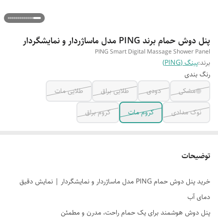
پنل دوش حمام برند PING مدل ماساژردار و نمایشگردار
PING Smart Digital Massage Shower Panel
برند:
پینگ (PING)
رنگ بندی
مشکی
دودی
طلایی براق
طلایی مات
نوک مدادی
کروم مات
کروم براق
توضیحات
خرید پنل دوش حمام PING مدل ماساژردار و نمایشگردار | نمایش دقیق
دمای آب
پنل دوش هوشمند برای یک حمام راحت، مدرن و مطمئن