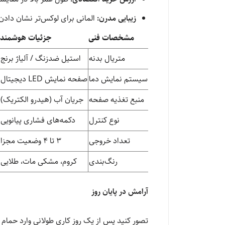
زیبایی مدرن:
المانی برای لوکس‌تر نشان دادن
مشخصات فنی
جزئیات هوشمند
متریال بدنه
استیل ضدزنگ / آلیاژ برنج
سیستم نمایش دما
صفحه نمایش LED دیجیتال
منبع تغذیه صفحه
جریان آب (هیدرو الکتریک)
نوع کنترل
دکمه‌های فشاری پیانویی
تعداد خروجی
۳ تا ۴ وضعیت مجزا
رنگ‌بندی
کروم، مشکی مات، طلایی
آرامش در پایان روز
تصور کنید پس از یک روز کاری طولانی وارد حمام