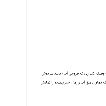
کمه وظیفه کنترل یک خروجی آب (مانند سردوش
ر پایین‌ریز و…) را بر عهده دارد. بخش دیجیتال این محصول، معمولاً شامل یک نمایشگر LED است که دمای دقیق آب و زمان سپری‌شده را نمایش