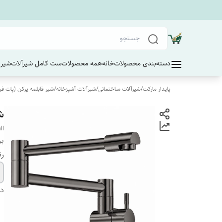
دسته‌بندی محصولات
خانه
همه محصولات
ست کامل شیرآلات
شیر 
پایدار مارکت
/
شیرآلات ساختمانی
/
شیرآلات آشپزخانه
/
شیر قابلمه پرکن (پات فی
ش
ll
بر
رن
دس