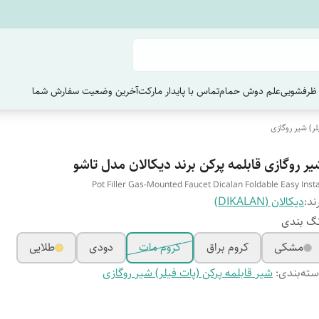
ظرفشویی
علم دوش حمام
تماس با پایدار مارکت
آخرین وضعیت سفارش‌ شما
لر) شیر روگازی
یر روگازی قابلمه پرکن برند دیکالان مدل تاشو
Pot Filler Gas-Mounted Faucet Dicalan Foldable Easy Insta
ند:
دیکالان (DIKALAN)
گ بندی
مشکی
کروم براق
کروم مات
دودی
طلایی
ته‌بندی
:
شیر قابلمه پرکن (پات فیلر) شیر روگازی