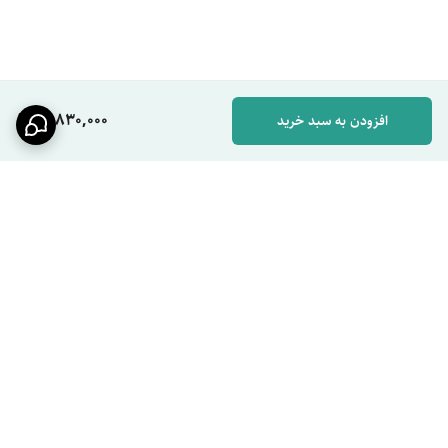
جدول مشخصات فنی
مشخصه
توضیحات
برند
Hyshin
مدل
8099 (Digital Piano Style)
16,830,000
افزودن به سبد خرید
نوع نمایشگر
LED دیجیتال (خود-تغذیه با جریان آب)
قابلیت کنترل
دما (Temperature) + فشار (Pressure)
نوع طراحی
پیانویی ارگونومیک
ولتاژ نمایشگر
۵ ولت (تولید شده توسط جریان آب)
کاربرد
حمام‌های مدرن، خانه‌های هوشمند، هتل‌ها
ویژگی متمایز
کنترل همزمان دو پارامتر اصلی آب
برگشت به بالا
مزایا و معایب واقعی
مزایا
امنیت بالا:
نمایش دمای دقیق برای جلوگیری از حوادث ناگوار.