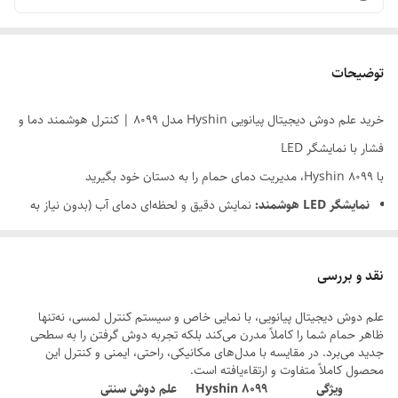
توضیحات
خرید علم دوش دیجیتال پیانویی Hyshin مدل 8099 | کنترل هوشمند دما و
فشار با نمایشگر LED
با Hyshin 8099، مدیریت دمای حمام را به دستان خود بگیرید
نمایشگر LED هوشمند:
نمایش دقیق و لحظه‌ای دمای آب (بدون نیاز به
باتری و با استفاده از جریان آب)
کنترل دوگانه هوشمند:
تنظیم همزمان دما و فشار آب با طراحی ارگونومیک
نقد و بررسی
و لذت‌بخش پیانویی
علم دوش دیجیتال پیانویی، با نمایی خاص و سیستم کنترل لمسی، نه‌تنها
طراحی فوق‌مدرن 8099:
تلفیقی از مهندسی پیشرفته و زیبایی خیره‌کننده
ظاهر حمام شما را کاملاً مدرن می‌کند بلکه تجربه دوش گرفتن را به سطحی
برای ارتقای دکوراسیون حمام
جدید می‌برد. در مقایسه با مدل‌های مکانیکی، راحتی، ایمنی و کنترل این
محصول کاملاً متفاوت و ارتقاء‌یافته است.
آیا تا به حال شده در میان گرم شدن آب در حمام، با تغییر ناگهانی دما مواجه
ویژگی
Hyshin 8099
علم دوش سنتی