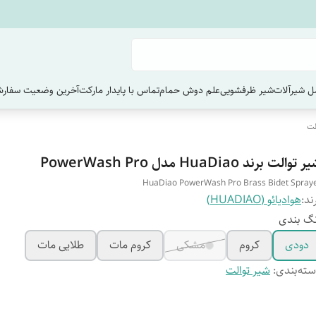
 شیرآلات
شیر ظرفشویی
علم دوش حمام
تماس با پایدار مارکت
آخرین وضعیت سفارش
لت
 توالت برند HuaDiao مدل PowerWash Pro
HuaDiao PowerWash Pro Brass Bidet Spray
ند:
هوادیائو (HUADIAO)
گ بندی
دودی
کروم
مشکی
کروم مات
طلایی مات
ته‌بندی
:
شیر توالت