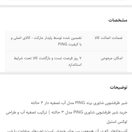
مشخصات
ضمانت اصالت کالا
تضمین شده توسط پایدار مارکت - کالای اصلی و
با کیفیت PING
امکان مرجوعی
7 روز فرصت تست و بازگشت کالا تحت شرایط
استاندارد
ارسال سریع
ارسال فوری به سراسر ایران در کوتاه‌ترین زمان
ممکن
توضیحات
رضایت کاربران
بالاترین امتیازات رضایتمندی از عملکرد دوکاره
شیر ظرفشویی شاوری برند PING مدل آب تصفیه دار ۳ حالته
خرید شیر ظرفشویی شاوری PING مدل ۳ حالته | ترکیب تصفیه آب و طراحی
لوکس استیل
آشپزخانه‌ای که در آن همه‌چیز سر جای خودش است؛ تجربه‌ای متفاوت با شیر