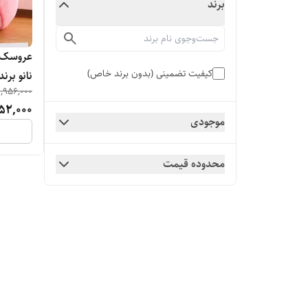
برند
عروسک خ
کیفیت تضمینی (بدون برند خاص)
نانو بر
1,956,000
52,000
موجودی
محدوده قیمت