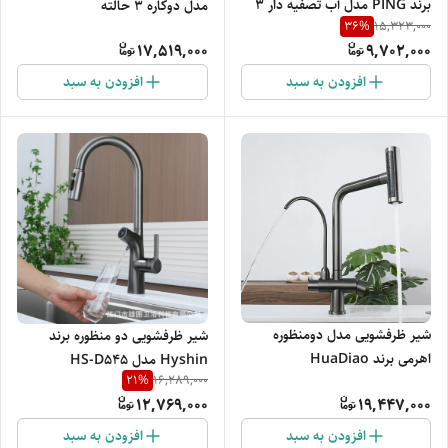
برند PING مدل آب تصفیه دار ۳
مدل دوکاره ۳ حالته
36
%
15,323,000
حالته
17,519,000
9,702,000
افزودن به سبد
افزودن به سبد
شیر ظرفشویی مدل دومنظوره
شیر ظرفشویی دو منظوره برند
اهرمی برند HuaDiao
Hyshin مدل HS-D545
21
%
16,289,000
12,769,000
19,447,000
افزودن به سبد
افزودن به سبد