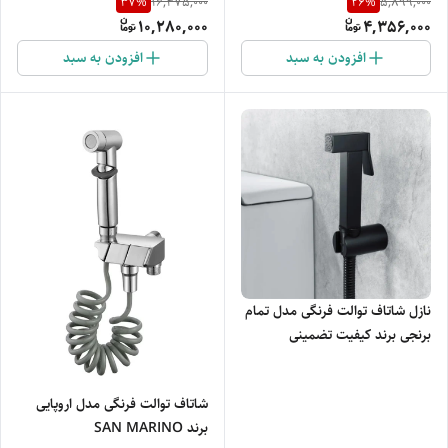
37
%
26
%
16,475,000
5,899,000
مات
مدرن مدل HD-405
10,280,000
4,356,000
افزودن به سبد
افزودن به سبد
نازل شاتاف توالت فرنگی مدل تمام
برنجی برند کیفیت تضمینی
شاتاف توالت فرنگی مدل اروپایی
برند SAN MARINO