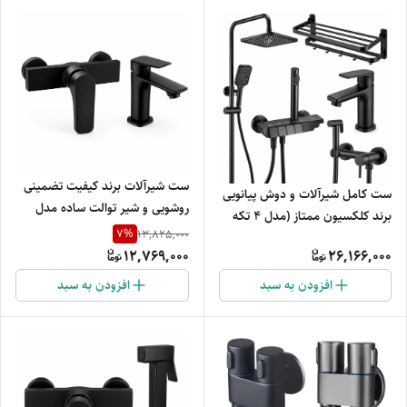
ست شیرآلات برند کیفیت تضمینی
ست کامل شیرآلات و دوش پیانویی
روشویی و شیر توالت ساده مدل
برند کلکسیون ممتاز (مدل ۴ تکه
مینیمال و دوام بالا
7
%
13,825,000
استیل کروم)
12,769,000
26,166,000
افزودن به سبد
افزودن به سبد