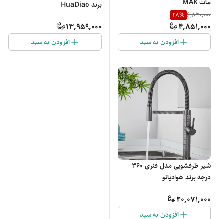
مات MAK
برند HuaDiao
28
%
6,830,000
13,959,000
4,851,000
افزودن به سبد
افزودن به سبد
شیر ظرفشویی مدل فنری ۳۶۰
درجه برند هوادیائو
20,071,000
افزودن به سبد