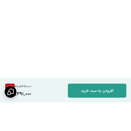
جدول مشخصات فنی
مشخصه
توضیحات
برند
Hyshin
مدل
HS-D369
نوع کاربری
شیر ظرفشویی
ویژگی خاص
نمایشگر دما و LED
جنس بدنه
آلیاژ ضد زنگ با آبکاری باکیفیت
نوع نصب
تک‌سوراخ روی سینک
مکانیزم عملکرد
اهرمی
15
%
21,843,000
افزودن به سبد خرید
مقاوم در برابر
خوردگی، رسوب، تغییر رنگ
18,391,000
منبع تغذیه نمایشگر
سیستم هوشمند (بدون نیاز به برق مستقیم)
مزایا و معایب
مزایا