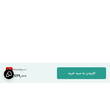
همین حالا سفارش خود را در پایدار مارکت ثبت کنید. موجودی برخی مدل‌ها
محدود است
ست شیرآلات روشویی و شیر توالت ساده، یک مجموعه کاربردی و بادوام برای
سرویس بهداشتی است که با طراحی مینیمال، کارتریج روان، مقاومت در برابر
رسوب و عملکرد بدون نشتی، استفاده روزانه راحت و ماندگاری بالایی ارائه
می‌دهد.
مزایا
• طراحی ساده و کاربردی
• کارتریج بادوام و روان
7
%
13,825,000
افزودن به سبد خرید
12,769,000
• عملکرد بدون نشتی
• کنترل آسان دمای آب
• مصرف بهینه آب
• مقاومت در برابر رسوب
• آبکاری مقاوم و ضدخوردگی