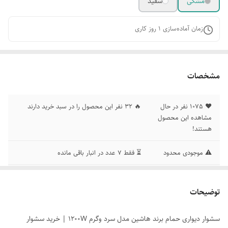
مشکی
سفید
زمان آماده‌سازی
1
روز کاری
مشخصات
❤️ 1075 نفر در حال
🔥 ۳۲ نفر این محصول را در سبد خرید دارند
مشاهده این محصول
هستند!
⚠️ موجودی محدود
⏳ فقط ۷ عدد در انبار باقی مانده
امتیاز رضایت مشتری
⭐ امتیاز کاربران: 4.8 از 5
توضیحات
(اعتماد) - گارانتی
🛡️ ۷ روز ضمانت بازگشت بی‌قید و شرط
آسودگی
سشوار دیواری حمام برند هاشین مدل سرد وگرم 1200W | خرید سشوار