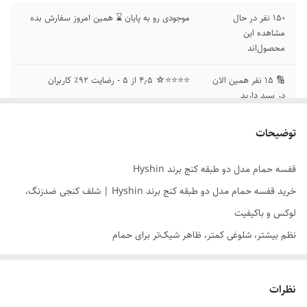
۱۵۰ نفر در حال
موجودی رو به پایان ⌛ همین امروز سفارش بده
مشاهده این
محصول‌اند
🔢 ۱۵ نفر همین الان
⭐⭐⭐⭐☆ ۴٫۵ از ۵ - رضایت ۹۲٪ کاربران
در سبد دارید
توضیحات
قفسه حمام مدل دو طبقه کنج برند Hyshin
خرید قفسه حمام مدل دو طبقه کنج برند Hyshin | شلف کنجی ضدزنگ،
لوکس و باکیفیت
نظم بیشتر، شلوغی کمتر، ظاهر شیک‌تر برای حمام
طراحی کنجی هوشمند
برای استفاده از فضای پرت حمام
بدنه ضدزنگ و باکیفیت
مناسب محیط‌های مرطوب
نظرات
ظاهر لوکس و مرتب
برای حمام‌های مدرن و خوش‌چیدمان