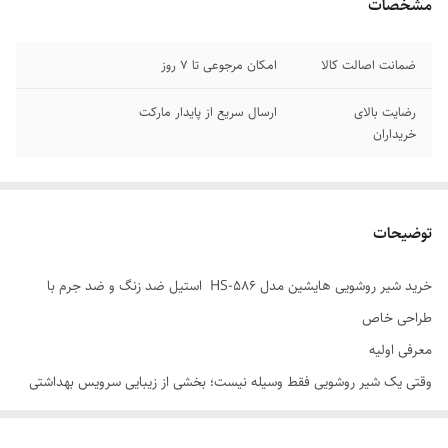
مشخصات
ضمانت اصالت کالا
امکان مرجوعی تا 7 روز
رضایت بالای
ارسال سریع از پایدار مارکت
خریداران
توضیحات
خرید شیر روشویی هایشین مدل HS-586 استیل ضد زنگ و ضد جرم با
طراحی خاص
معرفی اولیه
وقتی یک شیر روشویی فقط وسیله نیست؛ بخشی از زیبایی سرویس بهداشتی
است
اگر تا امروز شیر روشویی را فقط یک قطعه کاربردی می‌دانستید، مدل
HS-586