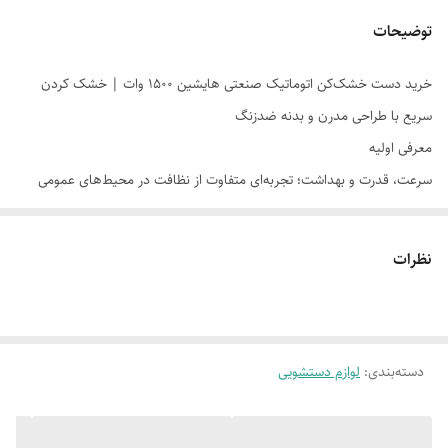
توضیحات
خرید دست خشک‌کن اتوماتیک صنعتی هایشین 1500 وات | خشک کردن
سریع با طراحی مدرن و بدنه ضدزنگ
معرفی اولیه
سرعت، قدرت و بهداشت؛ تجربه‌ای متفاوت از نظافت در محیط‌های عمومی
آیا برای فضای کسب‌وکارتان به دنبال راهکاری هستید که هم بهداشت را ارتقا
دهد و هم هزینه‌های بی‌پایان خرید دستمال کاغذی را حذف کند؟ دست
نظرات
خشک‌کن اتوماتیک صنعتی هایشین با توان 1500 وات، یک تحول اساسی در
سرویس‌های بهداشتی پرتردد است. این محصول که با موتور قدرتمند خود
جریان هوای با سرعت بالا تولید می‌کند، دستان شما را در کمتر از 10 ثانیه
دسته‌بندی
:
کاملاً خشک می‌کند.
لوازم دستشویی
اگر مدیریت یک رستوران، هتل، بیمارستان، اداره یا مرکز خرید را بر عهده دارید،
می‌دانید که نظافت سرویس بهداشتی ویترین نظم مجموعه شماست. دست