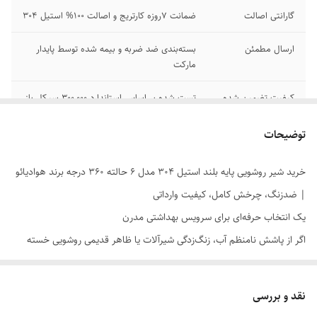
گارانتی اصالت
ضمانت 7روزه کارتریج و اصالت 100% استیل 304
ارسال مطمئن
بسته‌بندی ضد ضربه و بیمه شده توسط پایدار
مارکت
کیفیت تضمین شده
تست شده بر اساس استاندارد 300,000 سیکل باز
و بسته شدن
توضیحات
تنوع عملکرد
6 حالت آبدهی برای شستشو، صرفه‌جویی و ماساژ
خرید شیر روشویی پایه بلند استیل 304 مدل 6 حالته 360 درجه برند هوادیائو
| ضدزنگ، چرخش کامل، کیفیت وارداتی
یک انتخاب حرفه‌ای برای سرویس بهداشتی مدرن
اگر از پاشش نامنظم آب، زنگ‌زدگی شیرآلات یا ظاهر قدیمی روشویی خسته
شده‌اید، وقت آن رسیده که انتخابی هوشمندانه‌تر داشته باشید.
شیر روشویی
پایه بلند استیل 304 هوادیائو مدل 6 حالته 360 درجه
دقیقاً برای کسانی
نقد و بررسی
طراحی شده که هم دوام برایشان مهم است، هم زیبایی و هم کارایی واقعی در