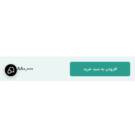
به نوع اتصال شلنگ‌ها توجه کنید.
مطمئن شوید محصول استیل 304 واقعی باشد نه 201.
از فروشگاه معتبر با تضمین اصالت خرید کنید.
تصور کنید بعد از اصلاح صورت یا شستن دست‌ها، نیاز دارید روشویی را کامل
تمیز کنید. با چرخش 360 درجه خروجی آب، می‌توانید تمام سطح کاسه را
بدون پاشیدن آب به بیرون بشویید.
یا زمانی که کودک در خانه دارید، حالت پاشش ملایم‌تر انتخاب می‌کنید تا فشار
13,880,000
افزودن به سبد خرید
آب زیاد نباشد. این انعطاف‌پذیری دقیقاً همان چیزی است که در مدل‌های
ساده وجود ندارد.
مقایسه با محصولات مشابه
مقایسه با شیر روشویی برنجی آبکاری کروم
مقاومت در برابر زنگ‌زدگی: استیل 304 بهتر
دوام رنگ: استیل ماندگارتر
برگشت به بالا
قیمت: مدل برنجی ارزان‌تر اما کم‌دوام‌تر