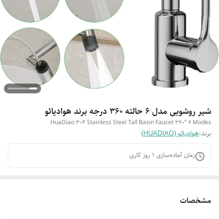
شیر روشویی مدل 6 حالته 360 درجه برند هوادیائو
HuaDiao 304 Stainless Steel Tall Basin Faucet 360° 6 Modes
برند:
هوادیائو (HUADIAO)
زمان آماده‌سازی
1
روز کاری
مشخصات