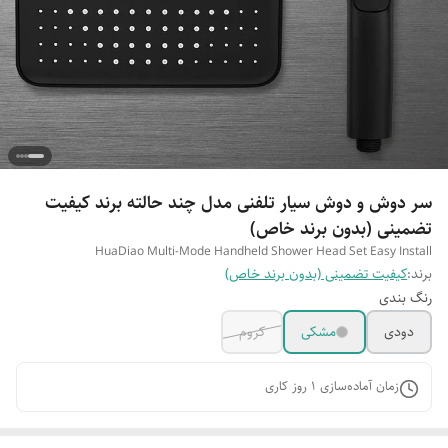
سر دوش و دوش سیار تلفنی مدل چند حالته برند کیفیت
تضمینی (بدون برند خاص)
HuaDiao Multi-Mode Handheld Shower Head Set Easy Install
برند:
کیفیت تضمینی (بدون برند خاص)
رنگ بندی
دودی
مشکی
کروم
زمان آماده‌سازی
1
روز کاری