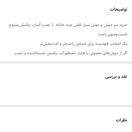
توضیحات
خرید سر دوش و دوش سیار تلفنی چند حالته | نصب آسان، پاشش متنوع،
شست‌وشوی راحت
یک انتخاب هوشمند برای حمامی راحت‌تر و لذت‌بخش‌تر
اگر از دوش‌های معمولی با فشار نامنظم آب، پاشش خسته‌کننده یا نصب
دردسرساز خسته شده‌اید،
سر دوش و دوش سیار تلفنی مدل چند
حالته
می‌تواند همان تغییری باشد که حمام شما به آن نیاز دارد. این محصول
نقد و بررسی
برای کسانی طراحی شده که می‌خواهند بدون دردسر نصب، تجربه‌ای راحت‌تر،
بهداشتی‌تر و کاربردی‌تر از حمام روزانه داشته باشند.
۳ مزیت اصلی محصول
نصب آسان
بدون نیاز به دردسرهای پیچیده
چند حالته بودن پاشش آب
برای تجربه متنوع و کاربردی‌تر
نظرات
دوش سیار تلفنی
برای کنترل بهتر هنگام شست‌وشو