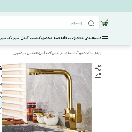
دسته‌بندی محصولات
خانه
همه محصولات
ست کامل شیرآلات
شیر 
پایدار مارکت
/
شیرآلات ساختمانی
/
شیرآلات آشپزخانه
/
شیر ظرفشویی
ش
ut
بر
رن
دس