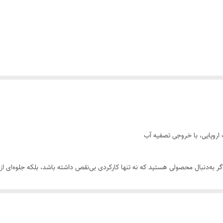
روپایی، با خروجی تصفیه آب
ر به‌دنبال محصولی هستید که نه تنها کارکردی بی‌نقص داشته باشد، بلکه جلوه‌ای ا
‌رقیب است. این شیر با تلفیق ظرافت‌های مهندسی اروپایی و کاربردی‌سازی مدرن (خ
ی روی سینک برای شیر تصفیه نیست؛ زیبایی و کارایی در یک محصول جمع شده‌اند.