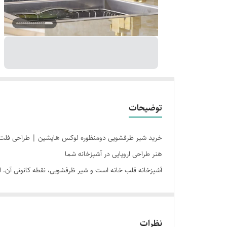
توضیحات
خرید شیر ظرفشویی دومنظوره لوکس هایشین | طراحی فلت ا
هنر طراحی اروپایی در آشپزخانه شما
آشپزخانه قلب خانه است و شیر ظرفشویی، نقطه کانونی آن. اگ
ظرفشویی دومنظوره فلت برند هایشین (Hyshin)
انتخابی بی
آشپزخانه تعریف کرده است. دیگر نیازی به سوراخ‌کاری اضاف
۳ مزیت اصلی محصول
نظرات