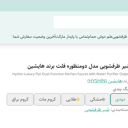
ظرفشویی
علم دوش حمام
تماس با پایدار مارکت
آخرین وضعیت سفارش‌ شما
یر ظرفشویی مدل دومنظوره فلت برند هایشین
Hyshin Luxury Flat Dual-Function Kitchen Faucet with Water Purifier Outp
ند:
هایشین (HYSHIN)
گ بندی
دودی
مشکی
طلایی
کروم مات
کروم براق
ته‌بندی
:
شیر ظرفشویی