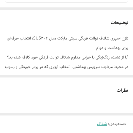
توضیحات
نازل اسپری شاتاف توالت فرنگی سیتی مارکت مدل SUS304؛ انتخاب حرفه‌ای
برای بهداشت و دوام
آیا از نشت، زنگ‌زدگی یا خرابی مداوم شاتاف توالت فرنگی خود کلافه شده‌اید؟
در محیط مرطوب سرویس بهداشتی، انتخاب ابزاری که در برابر خوردگی و رسوب
مقاوم باشد، یک ضرورت است. نازل اسپری شاتاف سیتی مارکت مدل
SUS304 با استفاده از استیل ضد زنگ گرید 304، دقیقاً همان راه‌حلی است
نظرات
که برای سال‌ها استفاده بی‌دردسر به آن نیاز دارید. طراحی مینیمال و عملکرد
فوق‌العاده این محصول، استانداردهای بهداشت شخصی شما را ارتقا می‌دهد.
معرفی کوتاه محصول:
دسته‌بندی
:
شاتاف
نازل شاتاف سیتی مارکت مدل SUS304، تلفیقی از متریال درجه یک و