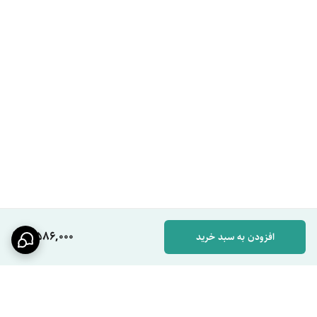
است.
شلنگ منعطف:
شلنگ 120 سانتی با روکش استیل که برخلاف مدل‌های
پلاستیکی، در برابر کشش و فشار ترک نمی‌خورد.
مکانیزم پاشش دقیق:
طراحی مهندسی شده نازل برای ایجاد فشار کافی
بدون پاشش بی‌رویه.
مزایا:
صرفه‌جویی اقتصادی:
یک‌بار هزینه کنید و برای سال‌ها از تعویض شاتاف
بی‌نیاز شوید.
بهداشت تضمین شده:
سطوح استیل به راحتی ضدعفونی می‌شوند و آلودگی
را جذب نمی‌کنند.
نکات مهم هنگام خرید:
2,586,000
افزودن به سبد خرید
پیش از خرید، از سالم بودن شیر پیسوار کنار توالت خود اطمینان حاصل کنید.
نصب این محصول با دست یا آچار فرانسه به سادگی انجام می‌شود، اما حتماً از
واشرهای آب‌بندی باکیفیت استفاده کنید تا نشتی نداشته باشید.