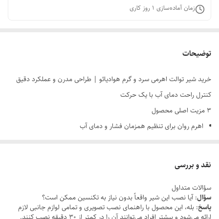
زمان آماده‌سازی
1
روز کاری
توضیحات
خرید شیر توالت اهرمی سرد و گرم هوادیائو | طراحی مدرن و عملکرد دقیق
کنترل راحت دمای آب با یک حرکت
۳ مزیت اصلی محصول
اهرم روان برای تنظیم همزمان فشار و دمای آب
بدنه مقاوم با آبکاری باکیفیت
طراحی مدرن مناسب سرویس بهداشتی امروزی
نقد و بررسی
اگر از شیرهای قدیمی که تنظیم دمای آب در آن‌ها سخت است خسته شده‌اید،
سؤالات متداول
شیر توالت اهرمی سرد و گرم هوادیائو یک انتخاب کاربردی و مدرن برای
سؤال
: آیا نصب این شیر واقعاً بدون نیاز به تکنسین ممکن است؟
سرویس بهداشتی شماست. این مدل با اهرم کنترل روان، امکان تنظیم دقیق
پاسخ
: بله، این محصول با راهنمای نصب تصویری و تمامی لوازم جانبی لازم
ارائه می‌شود و بیشتر افراد می‌توانند آن را در کمتر از 30 دقیقه نصب کنند.