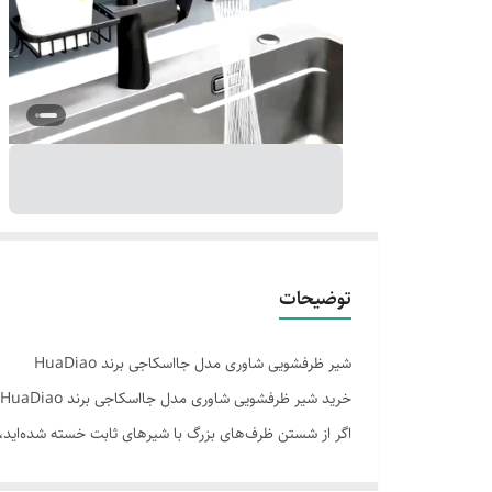
توضیحات
شیر ظرفشویی شاوری مدل جااسکاجی برند HuaDiao
خرید شیر ظرفشویی شاوری مدل جااسکاجی برند HuaDiao | مدرن، ضد جرم، ضدزنگ با سری چرخشی
اگر از شستن ظرف‌های بزرگ با شیرهای ثابت خسته شده‌اید،
۳ مزیت اصلی محصول