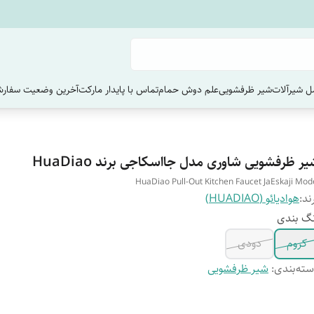
 شیرآلات
شیر ظرفشویی
علم دوش حمام
تماس با پایدار مارکت
آخرین وضعیت سفارش
ر ظرفشویی شاوری مدل جااسکاجی برند HuaDiao
HuaDiao Pull-Out Kitchen Faucet JaEskaji Mod
ند:
هوادیائو (HUADIAO)
گ بندی
کروم
دودی
ته‌بندی
:
شیر ظرفشویی