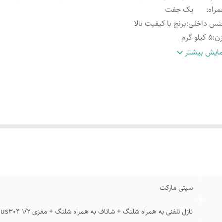
راه
:
یک جفت
نس داخلی
:
برنج با کیفیت بالا
ن
:
5 کیلو گرم
عاد
:
100+-50*3*30
ایش بیشتر
داد خروجی آب
:
4 ( سر دوش + دوش تلفنی سیار + نازل سیار + وان پرکن )4
داد دکمه
:
۱۰۰۰+ هزار نفر
 سبد خرید
:
9350۰+ هزار بازدید در هفته گدشته
داد بازدید
:
3065 هزار فروش در هفته گذشته
ایت خریداران از کیفیت کالا
:
93٪
رانتی اصالت و سلامت فیزیکی کالا
:
1۰,۶۲۳ نفر امتیاز مثبت داده‌اند
سیتی مارکت
نازل تلفنی به همراه شلنگ + شاتاف به همراه شلنگ + مغزی 1/2 sus304 یک جفت