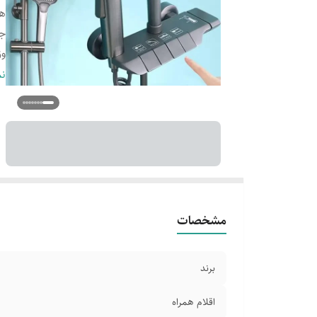
هم
ج
وز
اب
نم
تع
تع
در
تع
رض
گا
مشخصات
برند
اقلام همراه