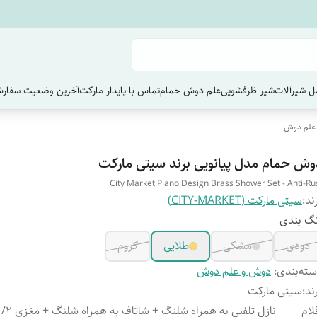
 شیرآلات
شیر ظرفشویی
علم دوش حمام
تماس با پایدار مارکت
آخرین وضعیت سفارش
علم دوش
وش حمام مدل پیانویی برند سیتی مارکت
City Market Piano Design Brass Shower Set - Anti-Ru
ند:
سیتی مارکت (CITY-MARKET)
گ بندی
دودی
مشکی
طلایی
کروم
ته‌بندی
:
دوش و علم دوش
ند
:
سیتی مارکت
لام