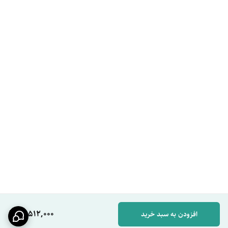
سردوش‌های بزرگ با پوشش وسیع
طراحی شده برای شبیه‌سازی حس باران و ماساژ بدن.
ارزش برای کاربر:
تجربه‌ای لذت‌بخش و آرامش‌بخش در پایان یک روز کاری.
ظاهر فوق مدرن و لوکس
طراحی مینیمال و جذاب که به سرویس بهداشتی شما جلوه گران‌قیمت
می‌دهد.
ارزش برای کاربر:
ارزش ملک شما با استفاده از تجهیزات باکیفیت و زیبا افزایش
می‌یابد.
نصب آسان و استاندارد
طراحی سازگار با لوله‌کشی‌های متداول در ایران.
ارزش برای کاربر:
صرفه‌جویی در هزینه و زمان نصب.
جدول مشخصات فنی
مشخصه
توضیحات
16,512,000
افزودن به سبد خرید
برند
سیتی مارکت