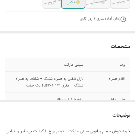
دودی
مشکی
طلایی
کروم
زمان آماده‌سازی
1
روز کاری
مشخصات
برند
سیتی مارکت
اقلام همراه
نازل تلفنی به همراه شلنگ + شاتاف به همراه
شلنگ + مغزی 1/2 sus304 یک جفت
جنس داخلی
برنج با کیفیت بالا
وزن
5 کیلو گرم
توضیحات
ابعاد
100+-50*3*30
خرید دوش حمام پیانویی سیتی مارکت | تمام برنج با کیفیت بی‌نظیر و طراحی