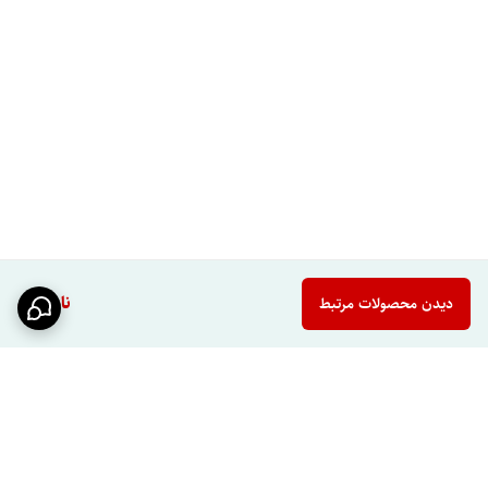
لوکس‌تر نشان می‌دهد.
کاربری چندمنظوره
پنل دوش معمولاً تجربه‌ای فراتر از یک سردوش ساده ارائه می‌دهد.
ارزش برای کاربر:
استفاده راحت‌تر، امکانات بیشتر و جمع شدن چند قابلیت در
یک مجموعه.
مناسب برای خرید مطمئن‌تر
وجود امکاناتی مثل نمایشگر و ماساژور باعث می‌شود انتخاب شما فقط بر
اساس ظاهر نباشد.
ارزش برای کاربر:
هزینه‌ای که پرداخت می‌کنید در برابر امکانات دریافتی
ناموجود
دیدن محصولات مرتبط
منطقی‌تر و قابل دفاع‌تر خواهد بود.
جدول مشخصات فنی
مشخصه
توضیحات
نام محصول
پنل دوش حمام
برند
PING