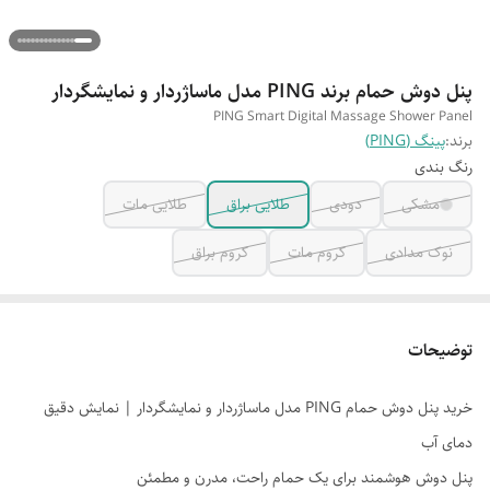
پنل دوش حمام برند PING مدل ماساژردار و نمایشگردار
PING Smart Digital Massage Shower Panel
برند:
پینگ (PING)
رنگ بندی
مشکی
دودی
طلایی براق
طلایی مات
نوک مدادی
کروم مات
کروم براق
توضیحات
خرید پنل دوش حمام PING مدل ماساژردار و نمایشگردار | نمایش دقیق
دمای آب
پنل دوش هوشمند برای یک حمام راحت، مدرن و مطمئن