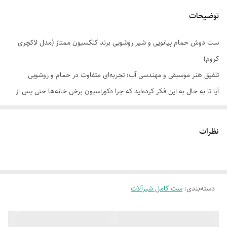
توضیحات
ست دوش حمام پیانویی و شیر روشویی برند کلکسیون ممتاز (مدل لاکچری
کروم)
تلفیق هنر موسیقی و مهندسی آب؛ تجربه‌ای متفاوت در حمام و روشویی
آیا تا به حال به این فکر کرده‌اید که چرا دکوراسیون برخی خانه‌ها حتی پس از
سال‌ها، باز هم مدرن و جذاب به نظر می‌رسد؟ راز این ماندگاری در انتخاب
«جزئیات هوشمندانه» است. اگر از دستگیره‌های قدیمی شیرآلات که بعد از
نظرات
مدتی سفت می‌شوند یا لکه‌های سمج رسوب روی بدنه شیر روشویی خسته
شده‌اید،
ست دوش پیانویی و شیر روشویی کلکسیون ممتاز
برای اتمام این
دغدغه‌ها طراحی شده است. این پکیج، فراتر از یک وسیله کاربردی، یک بیانیه
دسته‌بندی
:
طراحی در خانه شماست.
ست کامل شیرآلات
بسیاری از خریداران هنگام بازسازی حمام و سرویس بهداشتی، با چالش عدم
هماهنگی بین شیر روشویی و دوش مواجه می‌شوند. تفاوت در طیف رنگ کروم