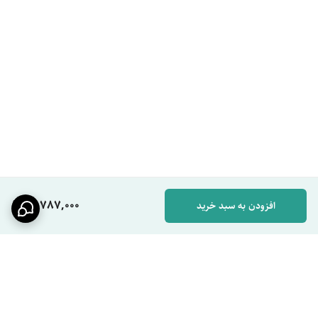
اصالت
مزایا و معایب واقعی (نقد تخصصی)
مزایا:
هماهنگی ۱۰۰ درصدی در طراحی و رنگ کروم بین دوش و روشویی.
کلیدهای پیانویی که احتمال خرابی‌های رایج در شیرهای اهرمی را ندارند.
مقاومت بسیار بالا در برابر شوینده‌های غلیظ و مواد شیمیایی.
ارتفاع مناسب شیر روشویی برای شستشوی راحت دست و صورت.
دوش دستی با قابلیت تنظیم نوع پاشش آب (ماساژور، پودری، معمولی).
معایب:
14,787,000
افزودن به سبد خرید
قیمت محصول نسبت به مدل‌های پلاستیکی یا سربی بالاتر است
(سرمایه‌گذاری برای طول عمر بیشتر).
در مناطق با رسوب بسیار سنگین، توصیه می‌شود ماهی یک‌بار نازل‌های
سیلیکونی دوش تمیز شوند.
کاربرد در دنیای واقعی: سناریوی استفاده