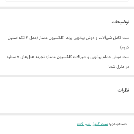
توضیحات
ست کامل شیرآلات و دوش پیانویی برند کلکسیون ممتاز (مدل ۴ تکه استیل
کروم)
ست دوش حمام پیانویی و شیرآلات کلکسیون ممتاز؛ تجربه هتل‌های ۵ ستاره
در منزل شما
آیا تا به حال به این فکر کرده‌اید که چرا دوش گرفتن در هتل‌های لوکس تا این
حد لذت‌بخش است؟ راز آن فقط در فشار آب نیست، بلکه در مهندسی دقیق و
نظرات
طراحی بصری است. اگر از دستگیره‌های قدیمی و سفت، رسوب گرفتن مداوم
علم دوش و ناهماهنگی ظاهری شیرآلات خسته شده‌اید، وقت آن است که با
دنیای شیرآلات مدرن آشنا شوید.
ست دوش پیانویی کلکسیون ممتاز
فقط یک
دسته‌بندی
:
ست کامل شیرآلات
ابزار برای شستشو نیست؛ این محصول یک پنل هوشمند و دکوراتیو است که
فضای حمام و سرویس بهداشتی شما را به یک اسپای خانگی تبدیل می‌کند.