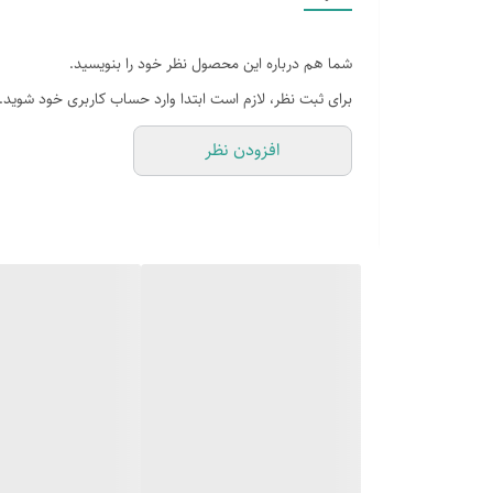
آیا از لکه‌های صابون و جای مایع‌های پلاستیکی که زود می
استیل ضد زنگ، پاسخی قطعی به نیاز کسانی است که به دنبال 
شما هم درباره این محصول نظر خود را بنویسید.
مداوم مایع دستشویی خلاص می‌شوید.
برای ثبت نظر، لازم است ابتدا وارد حساب کاربری خود شوید.
مزایای محصول:
افزودن نظر
مقاومت مطلق در برابر خوردگی و زنگ‌زدگی در محیط‌ها
طراحی ارگونومیک اهرم جهت استفاده راحت برای کودکان
ظاهری براق و شیک که با شیرآلات استیل و کروم کاملاً
سیستم ضد چکه پیشرفته جهت جلوگیری از کثیف شدن 
قابلیت شارژ مجدد آسان از قسمت بالایی مخزن.
صرفه‌جویی در مصرف مایع به دلیل خروجی کنترل شده در
حذف شلوغی و افزایش فضای مفید روی سنگ روشویی ی
تمیز شدن بسیار راحت بدنه تنها با یک دستمال نم‌دار.
اتصالات نصب مستحکم که از لرزش یا افتادن مخزن جلو
برند معتبر هاشین با استانداردهای کنترل کیفیت سخت‌گی