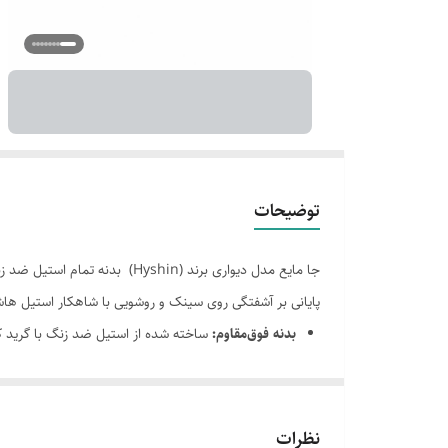
توضیحات
جا مایع مدل دیواری برند (Hyshin) بدنه تمام استیل ضد زنگ
پایانی بر آشفتگی روی سینک و روشویی با شاهکار استیل ها
بدنه فوق‌مقاوم:
ساخته شده از استیل ضد زنگ با گرید کیفی با
پمپ هیدرولیک روان:
خروج دقیق مایع تنها با یک فشار
نصب آسان و پایدار:
اتصال محکم به دیوار که فضای روشویی
معرفی کوتاه محصول:
نظرات