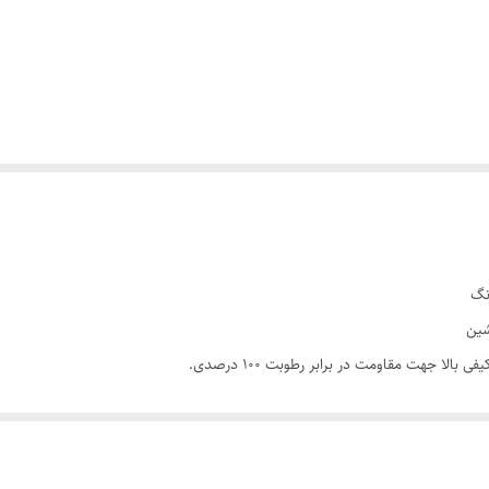
شین
لا جهت مقاومت در برابر رطوبت ۱۰۰ درصدی.
 ملایم بدون هرز شدن اهرم در درازمدت.
 شما را کاملاً آزاد و خلوت می‌کند.