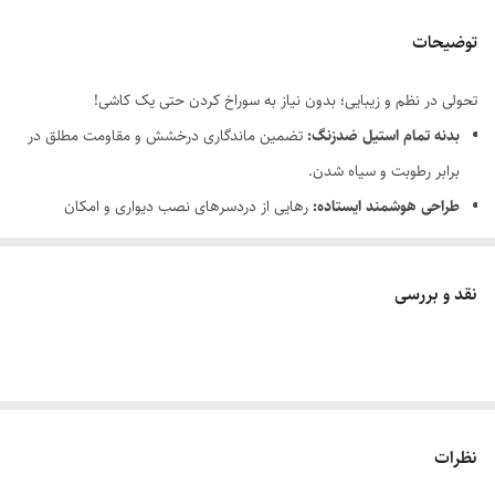
توضیحات
تحولی در نظم و زیبایی؛ بدون نیاز به سوراخ کردن حتی یک کاشی!
بدنه تمام استیل ضدزنگ:
تضمین ماندگاری درخشش و مقاومت مطلق در
برابر رطوبت و سیاه شدن.
طراحی هوشمند ایستاده:
رهایی از دردسرهای نصب دیواری و امکان
جابه‌جایی آزادانه در محیط.
بهداشت و نظم یکپارچه:
ترکیب بهینه نگهدارنده دستمال و برس در کمترین
نقد و بررسی
فضای ممکن.
معرفی کوتاه محصول:
آیا از نمای زشت پیچ‌ها روی دیوار یا افتادن مداوم جای دستمال‌های چسبی
کلافه شده‌اید؟ استند ایستاده هایشین دقیقاً برای حل این چالش طراحی شده
است. این محصول با ترکیب دو ابزار ضروری در یک سازه استیل عمودی، نه‌تنها
نظرات
فضای سرویس بهداشتی شما را خلوت می‌کند، بلکه با حذف نیاز به دریل‌کاری،