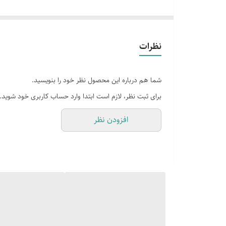
طراحی هوشمند ۲ در ۱:
ترکیب نگهدارنده دستمال و برس
نصب صفر ثانیه‌ای:
بدون نیاز به دریل، پیچ و آسیب به ک
معرفی کوتاه محصول:
نظرات
آیا از نمای زشت پیچ‌ها روی دیوار یا افتادن مداوم نگهدا
حذف نیاز به نصب دیواری و ترکیب دو ابزار ضروری در یک بدنه 
شما هم درباره این محصول نظر خود را بنویسید.
مزایای محصول:
برای ثبت نظر، لازم است ابتدا وارد حساب کاربری خود شوید.
۱.
متریال استیل ۳۰۴:
تضمین عدم زنگ‌زدگی و سیاه شدن حتی در م
افزودن نظر
۲.
پایه سنگین و پایدار:
مهندسی شده برای جلوگیری از واژگون
۳.
بهداشت حداکثری:
دارای مخزن داخلی مجزا برای برس جهت
۴.
قابلیت جابه‌جایی:
برخلاف مدل‌های دیواری، هر زمان که ب
۵.
طراحی مینیمال:
هماهنگی کامل با شیرآلات استیل و دکو
۶.
برس با تراکم بالا:
فرچه با کیفیت که تغییر شکل نمی‌دهد و ت
۷.
ارتفاع ارگونومیک:
دسترسی راحت به دستمال بدون نیاز ب
۸.
لایه محافظ زیرین:
دارای کفی نرم برای جلوگیری از ایجا