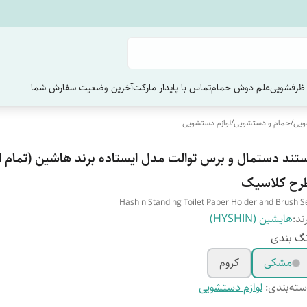
ظرفشویی
علم دوش حمام
تماس با پایدار مارکت
آخرین وضعیت سفارش‌ شما
ویی
/
حمام و دستشویی
/
لوازم دستشویی
ستند دستمال و برس توالت مدل ایستاده برند هاشین (تمام 
رح کلاسیک
Hashin Standing Toilet Paper Holder and Brush S
ند:
هایشین (HYSHIN)
گ بندی
مشکی
کروم
ته‌بندی
:
لوازم دستشویی