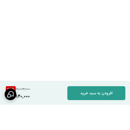
پریز ۲۲۰ ولت در بدنه دستگاه برای استفاده از وسایل الکترونیکی دیگر.
ارزش برای کاربر:
حذف نیاز به پریزهای اضافی در حمام و راحتی بیشتر.
طراحی دیواری و مدرن
نصب دائمی روی دیوار با ظاهر لوکس و فضای بهینه.
ارزش برای کاربر:
جلوگیری از اشغال فضای کابینت یا سینک و هماهنگی با
دکوراسیون مدرن.
سیستم ایمنی چندلایه
فیوز حفاظت در برابر اضافه بار، دما و نوسانات برق.
ارزش برای کاربر:
استفاده بدون نگرانی از خطرات برق.
بدنه مقاوم و ضد آب
46
%
11,003,000
افزودن به سبد خرید
5,840,000
طراحی با استانداردهای ضد آب (IPX4) برای استفاده در محیط‌های مرطوب.
ارزش برای کاربر:
دوام در برابر رطوبت و عمر طولانی‌تر.
جدول مشخصات فنی
مشخصه
توضیحات