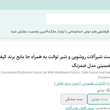
ظرفشویی
علم دوش حمام
تماس با پایدار مارکت
آخرین وضعیت سفارش‌ شما
ت شیرآلات روشویی و شیر توالت به همراه جا مایع برند کیف
ضمینی مدل ضدزنگ
y Guaranteed Bathroom Faucet Set With Washbasin Faucet, Toilet Faucet And So
Dispens
ند:
کیفیت تضمینی (بدون برند خاص)
گ بندی
ست دودی
ست مشکی
ته‌بندی
:
ست کامل شیرآلات