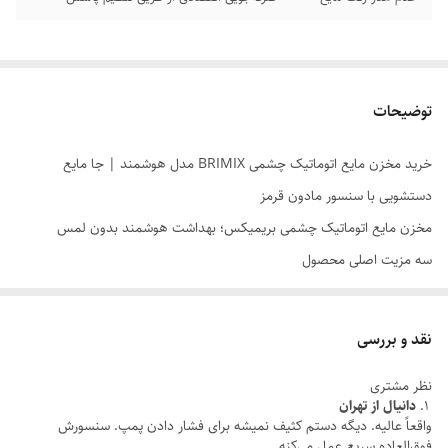
توضیحات
خرید مخزن مایع اتوماتیک چشمی BRIMIX مدل هوشمند | جا مایع
دستشویی با سنسور مادون قرمز
مخزن مایع اتوماتیک چشمی بریمیکس؛ بهداشت هوشمند بدون لمس
سه مزیت اصلی محصول
• استفاده کاملاً بدون لمس برای افزایش بهداشت
• مجهز به سنسور مادون قرمز دقیق و سریع
نقد و بررسی
• طراحی مدرن و مناسب خانه، سرویس بهداشتی و محیط کار
نظر مشتری
معرفی کوتاه محصول
دانیال از تهران
در بسیاری از محیط‌ها، لمس مخزن مایع دستشویی می‌تواند باعث انتقال
واقعاً عالیه. دیگه دستم کثیف نمیشه برای فشار دادن پمپ. سنسورش
فوق‌العاده سریع عمل می‌کنه