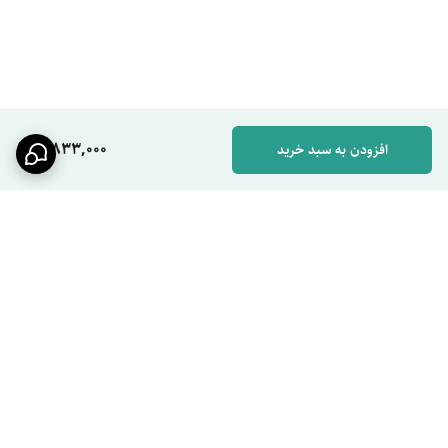
بهداشت فردی و محیطی
محسوب می‌شود.
مهم‌ترین ویژگی‌ها و ارزش واقعی برای کاربر
سنسور مادون قرمز هوشمند
این سنسور به سرعت دست را تشخیص داده و مایع را به صورت اتوماتیک
خارج می‌کند.
5,833,000
افزودن به سبد خرید
استفاده کاملاً بدون لمس
مهم‌ترین مزیت این دستگاه، جلوگیری از تماس مستقیم با مخزن و کاهش
انتقال میکروب‌ها است.
مصرف بهینه مایع
به دلیل خروج کنترل شده مایع، از هدررفت صابون یا مایع دستشویی
جلوگیری می‌شود.
برگشت به بالا
طراحی مدرن و زیبا
این دستگاه با طراحی ساده و مدرن به راحتی با دکور سرویس بهداشتی یا
آشپزخانه هماهنگ می‌شود.