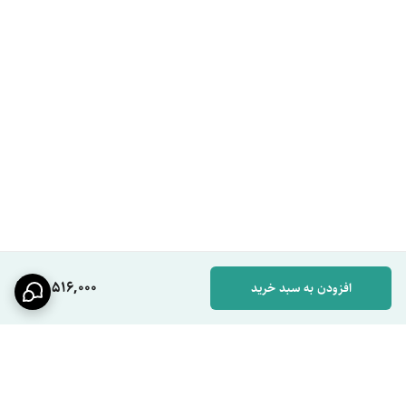
بچه‌ها خودشون راحت‌تر استفاده می‌کنن.» ⭐⭐⭐⭐⭐
23.
پدربزرگ از یزد:
«فرزندانم برای خانه قدیمی ما این شیر را خریدند. به خاطر
آزادی حرکت شلنگ
، دیگر نیاز به خم شدن زیاد کنار روشویی ندارم و برای
شستشو خیلی راحت‌تر شده.» ⭐⭐⭐⭐⭐
17,516,000
افزودن به سبد خرید