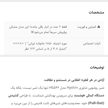
مشخصات
⚠️ کمیابی و فوریت
فقط ۲ عدد در انبار باقی مانده! این مدل مشکی
پرفروش سریعاً تمام می‌شود🚨
اثبات اجتماعی
مورد اعتماد ۸۵۰+ خانواده ایرانی" | ⭐⭐⭐⭐⭐
"امتیاز ۴.۸ از ۵ بر اساس ۱۲۳ نظر
🏆 اعتبار و اعتماد
۷روز ضمانت بازگشت وجه
توضیحات
نوع
شاوری (شلنگ‌دار) با قابلیت کشش ✅
آزادی در هر قطره؛ انقلابی در شستشو و نظافت
❤️ علاقه‌مندی
💖 ۳۱۰ نفر این محصول را نشانه‌گذاری کرده‌اند
شیر روشویی شاوری Hyshin مدل HS546 تنها یک شیر نیست، بلکه یک
دستگاه کمکی هوشمند
برای سرویس بهداشتی شماست. با طراحی
کشیدنی
(Pull-Out)
خود، محدودیت‌های شیرهای ثابت قدیمی را از بین می‌برد و