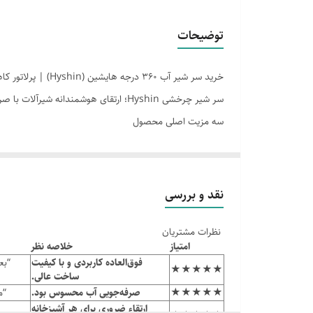
معیارهای عددی
توضیحات
سادگی نصب
خرید سر شیر آب ۳۶۰ درجه هایشین (Hyshin) | پرلاتور کاهنده مصرف و نصب آسان
سر شیر چرخشی Hyshin؛ ارتقای هوشمندانه شیرآلات با صرفه‌جویی در مصرف آب
سه مزیت اصلی محصول
• چرخش ۳۶۰ درجه برای دسترسی به تمام نقاط سینک
• پرلاتور کاهنده مصرف آب با تکنولوژی مخلوط هوا و آب
• نصب سریع و آسان روی انواع شیرآلات استاندارد
نقد و بررسی
معرفی کوتاه محصول
نظرات مشتریان
آیا از محدودیت زاویه شیرهای معمولی خسته شده‌اید؟
سر شیر آب ۳۶۰ در
امتیاز
خلاصه نظر
می‌کند. این مح
فوق‌العاده کاربردی و با کیفیت
★★★★★
ساخت عالی.
مصرف آب را کاهش می‌دهد. انتخابی اقتصادی، مدرن و ضرور
★★★★★
صرفه‌جویی آب محسوس بود.
“مهن
مزایای محصول
ارتقاء ضروری برای هر آشپزخانه