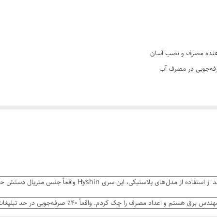
کاهش مصرف آب تا 40% به لطف پرلاتورهای مهندسی شده با استانداردهای بین‌المللی
نصب در کمتر از 60 ثانیه بدون نیاز به ابزار تخصصی
جه هایشین (Hyshin)
، یک قطعه جانبی هوشمند و فوق‌العاده کاربرد
صول نه تنها با چرخش کامل ۳۶۰ درجه، شستشوی سینک را برایتان لذت‌بخش می‌کند، بلکه به لطف پرلاتور پیشر
“بعد از استفاده از مدل‌های پلاستیکی، این س
ی برای هر خانه.
دس برق هستم و اعداد مصرف را چک کردم. واقعاً ۴۰٪ صرفه‌جویی در حد تبلیغات دارد. نصب هم بسیار ساده بود.” –