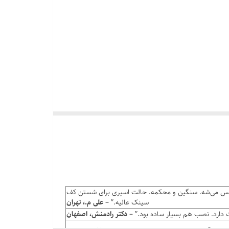
ی است که آشپزخانه یا سرویس بهداشتی شما را متحول
فته‌اش، خروج آب را به صورت یکنواخت و نرم درآورده و به طور چشمگیری
ری Hyshin واقعاً جنس متریال دستش حس می‌شه. سنگین و محکمه. حالت اسپری برای شستن کف
سینک عالیه.” –
علی م.، تهران
دکتر رادمنش، اصفهان