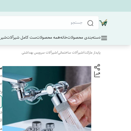
دسته‌بندی محصولات
خانه
همه محصولات
ست کامل شیرآلات
شیر 
پایدار مارکت
/
شیرآلات ساختمانی
/
شیرآلات سرویس بهداشتی
سر
le
بر
رن
دس
اث
مت