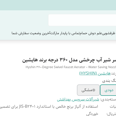
ظرفشویی
علم دوش حمام
تماس با پایدار مارکت
آخرین وضعیت سفارش‌ شما
 شیر آب چرخشی مدل ۳۶۰ درجه برند هایشین
Hyshin 360-Degree Swivel Faucet Aerator – Water Saving Nozz
ند:
هایشین (HYSHIN)
گ بندی
دودی
مشکی
ته‌بندی
:
شیرآلات سرویس بهداشتی
بات
استفاده از آلیاژ برنج خالص با استاندارد 401
ریال
:
خوردگی