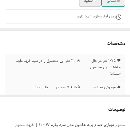
مشکی
سفید
زمان آماده‌سازی
1
روز کاری
مشخصات
❤️ 1075 نفر در حال
🔥 ۳۲ نفر این محصول را در سبد خرید دارند
مشاهده این محصول
هستند!
⚠️ موجودی محدود
⏳ فقط ۷ عدد در انبار باقی مانده
امتیاز رضایت مشتری
⭐ امتیاز کاربران: 4.8 از 5
توضیحات
(اعتماد) - گارانتی
🛡️ ۷ روز ضمانت بازگشت بی‌قید و شرط
آسودگی
سشوار دیواری حمام برند هاشین مدل سرد وگرم 1200W | خرید سشوار