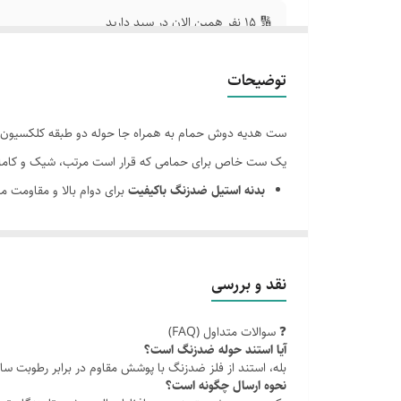
🔢 ۱۵ نفر همین الان در سبد دارید
توضیحات
ست هدیه دوش حمام به همراه جا حوله دو طبقه کلکسیون 
یک ست خاص برای حمامی که قرار است مرتب، شیک و کامل
بدنه استیل ضدزنگ باکیفیت
برای دوام بالا و مقاومت
طراحی پیانویی لوکس
برای ایجاد جلوه‌ای خاص، منظم و
همراه با جا حوله دو طبقه
برای نظم بهتر، استفاده کاربر
معرفی کوتاه محصول
نقد و بررسی
اگر از شلوغی، ناهماهنگی یا ظاهر معمولی تجهیزات حمام خ
❓ سوالات متداول (FAQ)
باشد. این ست با بدنه استیل ضدزنگ، طراحی لوکس و وجود جا 
آیا استند حوله ضدزنگ است؟
مزایای محصول
بله، استند از فلز ضدزنگ با پوشش مقاوم در برابر رطوبت س
نحوه ارسال چگونه است؟
طراحی لوکس و متفاوت برای حمام‌های مدرن