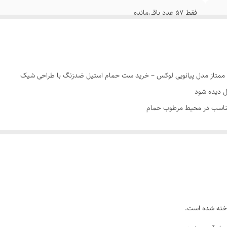
فقط ۵7 عدد باقی‌مانده
ممتاز مدل پیانویی لوکس – خرید ست حمام استیل ضدزنگ با طراحی شیک
 دیده شود
 مناسب در محیط مرطوب حمام
 چشمگیر در دکور حمام
دی‌تر و تکمیل چیدمان فضا
سته شده‌اید، ست هدیه دوش حمام به همراه جا حوله دو طبقه برند کلکسیون ممتاز 
حوله دو طبقه، هم ظاهر حمام را منظم‌تر و زیباتر می‌کند و هم از نظر کاربردی، ف
اخته شده است.