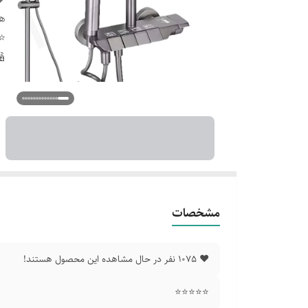
هس
⭐
🔢 ۱۵ نفر همی
مشخصات
❤️ 1075 نفر در حال مشاهده این محصول هستند!
⭐⭐⭐⭐⭐