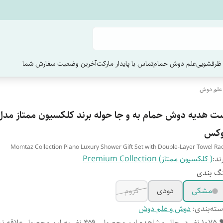
ظرفشویی
علم دوش حمام
تماس با پایدار مارکت
آخرین وضعیت سفارش‌ شما
علم دوش
ت هدیه دوش حمام به و جا حوله برند کلکسیون ممتاز مدل 
وکس
Momtaz Collection Piano Luxury Shower Gift Set with Double-Layer Towel Ra
ند:
( کلکسیون ممتاز) Premium Collection
گ بندی
مشکی
دودی
کروم
ته‌بندی
:
دوش و علم دوش
❤️ 1075 نفر در حال مشاهده این محصول
۴۵۹ نفر به این محصول علاقه ن