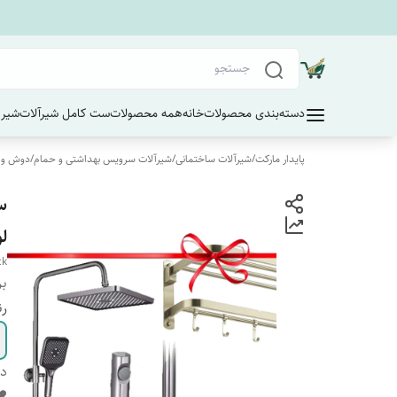
دسته‌بندی محصولات
خانه
همه محصولات
ست کامل شیرآلات
شیر 
پایدار مارکت
/
شیرآلات ساختمانی
/
شیرآلات سرویس بهداشتی و حمام
/
دوش و 
س
ل
ck
بر
رن
دس