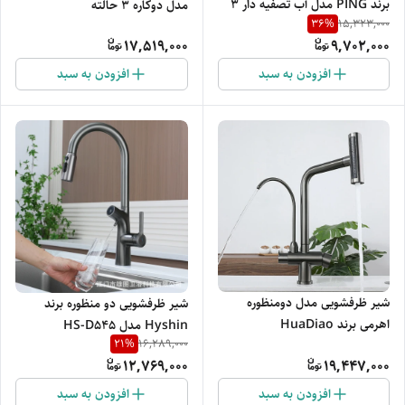
برند PING مدل آب تصفیه دار ۳
مدل دوکاره ۳ حالته
36
%
15,323,000
حالته
17,519,000
9,702,000
افزودن به سبد
افزودن به سبد
شیر ظرفشویی مدل دومنظوره
شیر ظرفشویی دو منظوره برند
اهرمی برند HuaDiao
Hyshin مدل HS-D545
21
%
16,289,000
12,769,000
19,447,000
افزودن به سبد
افزودن به سبد