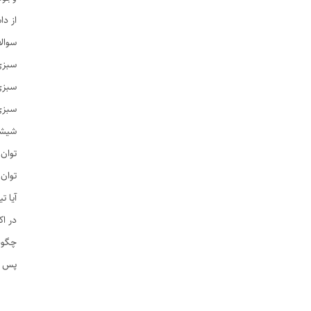
از دا
سوال
سبزی 
سبزی 
سبزی
شیشه‌
توان
توان ۳۰۰ تا ۵۰۰ وات برای استفاده خانگی مناسب
آیا 
در اک
چگونه
پس از