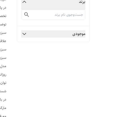
برند
در پا
تخصص
توضی
سبزی 
موجودی
علاقه
سبزی 
سبزیج
روزان
شستش
در با
مارکت
معرف