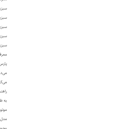
سبزی
سبزی
سبزی
سبزی
سبزی
معرف
پارس 
می‌د
می‌کن
راهن
به ظ
موتو
مدل‌
وجود