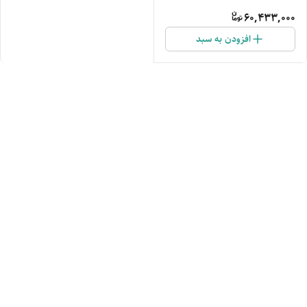
دیجیتال 2800 وات
60,433,000
افزودن به سبد