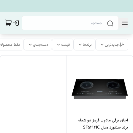
جدیدترین
برندها
قیمت
دسته‌بندی
فقط محصولات
اجاق برقی مادون قرمز دو شعله
برند سنفورد مدل SF5194IC